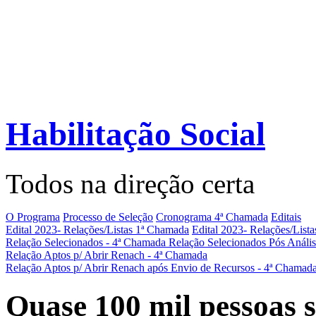
Habilitação Social
Todos na direção certa
O Programa
Processo de Seleção
Cronograma 4ª Chamada
Editais
Edital 2023- Relações/Listas 1ª Chamada
Edital 2023- Relações/List
Relação Selecionados - 4ª Chamada
Relação Selecionados Pós Análi
Relação Aptos p/ Abrir Renach - 4ª Chamada
Relação Aptos p/ Abrir Renach após Envio de Recursos - 4ª Chamad
Quase 100 mil pessoas 