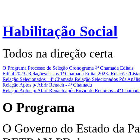
Habilitação Social
Todos na direção certa
O Programa
Processo de Seleção
Cronograma 4ª Chamada
Editais
Edital 2023- Relações/Listas 1ª Chamada
Edital 2023- Relações/List
Relação Selecionados - 4ª Chamada
Relação Selecionados Pós Análi
Relação Aptos p/ Abrir Renach - 4ª Chamada
Relação Aptos p/ Abrir Renach após Envio de Recursos - 4ª Chamad
O Programa
O Governo do Estado da Par